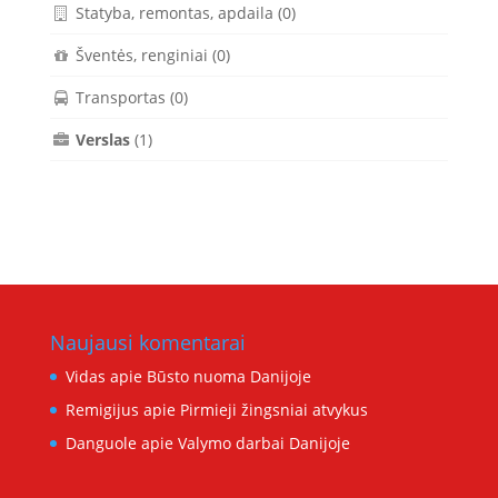
Statyba, remontas, apdaila
(0)
Šventės, renginiai
(0)
Transportas
(0)
Verslas
(1)
Naujausi komentarai
Vidas
apie
Būsto nuoma Danijoje
Remigijus
apie
Pirmieji žingsniai atvykus
Danguole
apie
Valymo darbai Danijoje