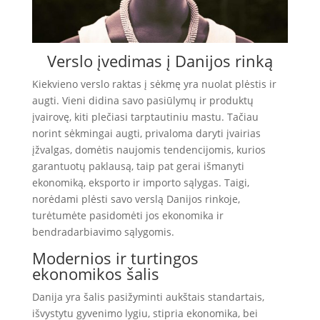
Verslo įvedimas į Danijos rinką
Kiekvieno verslo raktas į sėkmę yra nuolat plėstis ir
augti. Vieni didina savo pasiūlymų ir produktų
įvairovę, kiti plečiasi tarptautiniu mastu. Tačiau
norint sėkmingai augti, privaloma daryti įvairias
įžvalgas, domėtis naujomis tendencijomis, kurios
garantuotų paklausą, taip pat gerai išmanyti
ekonomiką, eksporto ir importo sąlygas. Taigi,
norėdami plėsti savo verslą Danijos rinkoje,
turėtumėte pasidomėti jos ekonomika ir
bendradarbiavimo sąlygomis.
Modernios ir turtingos
ekonomikos šalis
Danija yra šalis pasižyminti aukštais standartais,
išvystytu gyvenimo lygiu, stipria ekonomika, bei