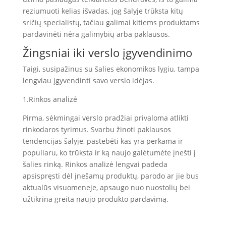
reziumuoti kelias išvadas, jog šalyje trūksta kitų
sričių specialistų, tačiau galimai kitiems produktams
pardavinėti nėra galimybių arba paklausos.
Žingsniai iki verslo įgyvendinimo
Taigi, susipažinus su šalies ekonomikos lygiu, tampa
lengviau įgyvendinti savo verslo idėjas.
1.Rinkos analizė
Pirma, sėkmingai verslo pradžiai privaloma atlikti
rinkodaros tyrimus. Svarbu žinoti paklausos
tendencijas šalyje, pastebėti kas yra perkama ir
populiaru, ko trūksta ir ką naujo galėtumėte įnešti į
šalies rinką. Rinkos analizė lengvai padeda
apsispręsti dėl įnešamų produktų, parodo ar jie bus
aktualūs visuomeneje, apsaugo nuo nuostolių bei
užtikrina greita naujo produkto pardavimą.