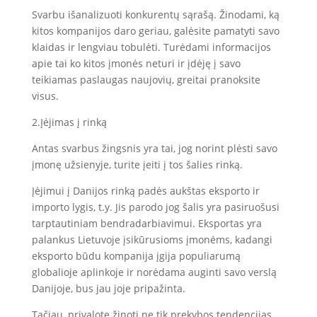
Svarbu išanalizuoti konkurentų sąrašą. Žinodami, ką
kitos kompanijos daro geriau, galėsite pamatyti savo
klaidas ir lengviau tobulėti. Turėdami informacijos
apie tai ko kitos įmonės neturi ir įdėję į savo
teikiamas paslaugas naujovių, greitai pranoksite
visus.
2.Įėjimas į rinką
Antas svarbus žingsnis yra tai, jog norint plėsti savo
įmonę užsienyje, turite įeiti į tos šalies rinką.
Įėjimui į Danijos rinką padės aukštas eksporto ir
importo lygis, t.y. Jis parodo jog šalis yra pasiruošusi
tarptautiniam bendradarbiavimui. Eksportas yra
palankus Lietuvoje įsikūrusioms įmonėms, kadangi
eksporto būdu kompanija įgija populiarumą
globalioje aplinkoje ir norėdama auginti savo verslą
Danijoje, bus jau joje pripažinta.
Tačiau, privalote žinoti ne tik prekybos tendencijas,