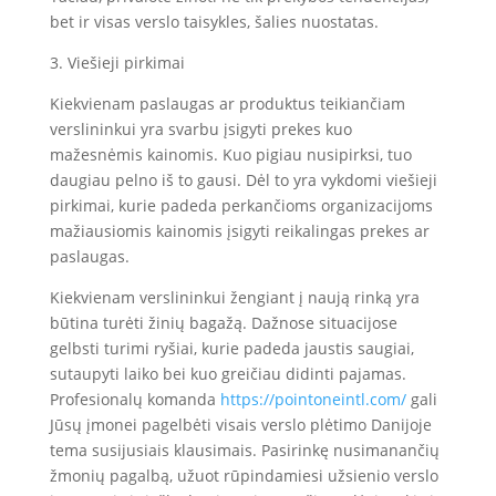
bet ir visas verslo taisykles, šalies nuostatas.
3. Viešieji pirkimai
Kiekvienam paslaugas ar produktus teikiančiam
verslininkui yra svarbu įsigyti prekes kuo
mažesnėmis kainomis. Kuo pigiau nusipirksi, tuo
daugiau pelno iš to gausi. Dėl to yra vykdomi viešieji
pirkimai, kurie padeda perkančioms organizacijoms
mažiausiomis kainomis įsigyti reikalingas prekes ar
paslaugas.
Kiekvienam verslininkui žengiant į naują rinką yra
būtina turėti žinių bagažą. Dažnose situacijose
gelbsti turimi ryšiai, kurie padeda jaustis saugiai,
sutaupyti laiko bei kuo greičiau didinti pajamas.
Profesionalų komanda
https://pointoneintl.com/
gali
Jūsų įmonei pagelbėti visais verslo plėtimo Danijoje
tema susijusiais klausimais. Pasirinkę nusimanančių
žmonių pagalbą, užuot rūpindamiesi užsienio verslo