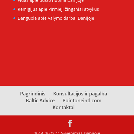
Vidas
apie
Būsto nuoma Danijoje
Remigijus
apie
Pirmieji žingsniai atvykus
Danguole
apie
Valymo darbai Danijoje
Pagrindinis
Konsultacijos ir pagalba
Baltic Advice
Pointoneintl.com
Kontaktai
2014-2023 @ Gyvenimas Danijoje