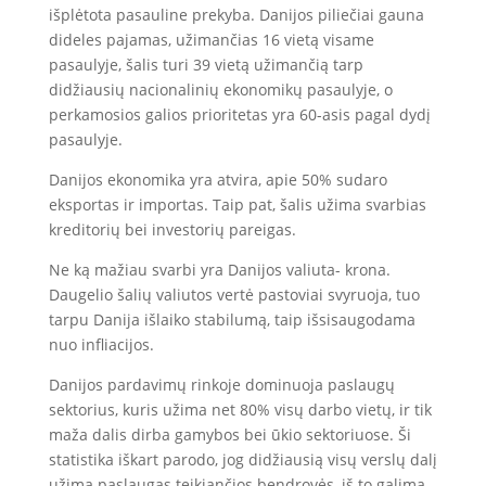
išplėtota pasauline prekyba. Danijos piliečiai gauna
dideles pajamas, užimančias 16 vietą visame
pasaulyje, šalis turi 39 vietą užimančią tarp
didžiausių nacionalinių ekonomikų pasaulyje, o
perkamosios galios prioritetas yra 60-asis pagal dydį
pasaulyje.
Danijos ekonomika yra atvira, apie 50% sudaro
eksportas ir importas. Taip pat, šalis užima svarbias
kreditorių bei investorių pareigas.
Ne ką mažiau svarbi yra Danijos valiuta- krona.
Daugelio šalių valiutos vertė pastoviai svyruoja, tuo
tarpu Danija išlaiko stabilumą, taip išsisaugodama
nuo infliacijos.
Danijos pardavimų rinkoje dominuoja paslaugų
sektorius, kuris užima net 80% visų darbo vietų, ir tik
maža dalis dirba gamybos bei ūkio sektoriuose. Ši
statistika iškart parodo, jog didžiausią visų verslų dalį
užima paslaugas teikiančios bendrovės, iš to galima